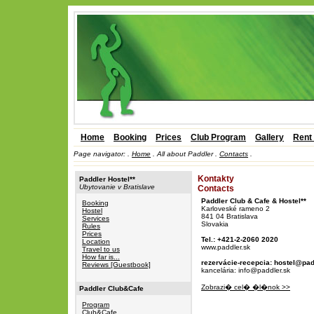
Home
Booking
Prices
Club Program
Gallery
Rent
Page navigator:
.
Home
.
All about Paddler .
Contacts
.
Kontakty
Paddler Hostel**
Ubytovanie v Bratislave
Contacts
Paddler Club & Cafe & Hostel**
Booking
Karloveské rameno 2
Hostel
841 04 Bratislava
Services
Slovakia
Rules
Prices
Tel.: +421-2-2060 2020
Location
www.paddler.sk
Travel to us
How far is...
rezervácie-recepcia: hostel@pad
Reviews [Guestbook]
kancelária: info@paddler.sk
Zobrazi� cel� �l�nok >>
Paddler Club&Cafe
Program
Club&Cafe