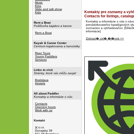
Music
Kino
Slide and talk show
Kontakty pre zoznamy a vyh
Kids
Contacts for listings, catal
Kontakty a informácie o nás s ná
Rent a Boat
prevádzkovateľov katalógových slu
Požičovňa kajakov a kanoe
zoznamov a vyhľadávačov. [Dôleži
informácie]
Rent a Boat
Zobrazi� cel� �l�nok >>
Kayak & Canoe Center
Centrum kajakovania a kanoistiky
River Tours
Young Paddlers
Services
Links to visit
Stránky, ktoré vás môžu zaujať
Bratislava
Hostels
All about Paddler
Kontakty a informácie o nás
Contacts
Opening hours
Work with us
Kontakt
)i( s.r.o.
Dunajska 39
811 08 Bratislava