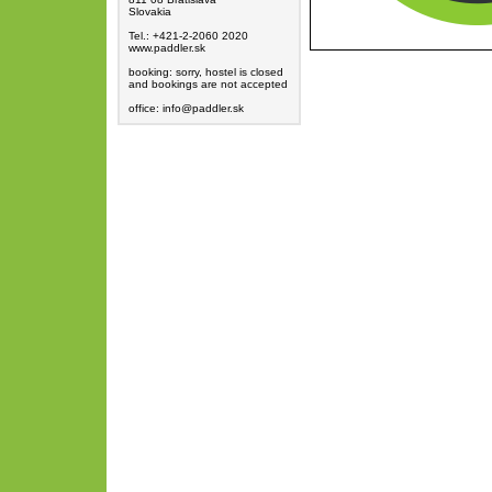
Slovakia
Tel.: +421-2-2060 2020
www.paddler.sk
booking: sorry, hostel is closed
and bookings are not accepted
office: info@paddler.sk