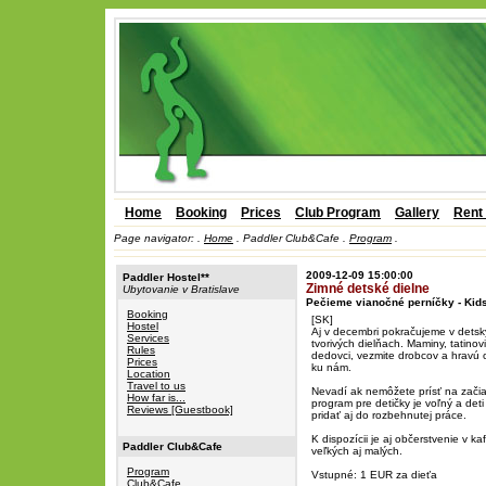
Home
Booking
Prices
Club Program
Gallery
Rent
Page navigator:
.
Home
.
Paddler Club&Cafe .
Program
.
2009-12-09 15:00:00
Paddler Hostel**
Zimné detské dielne
Ubytovanie v Bratislave
Pečieme vianočné perníčky - Kid
Booking
[SK]
Hostel
Aj v decembri pokračujeme v dets
Services
tvorivých dielňach. Maminy, tatinov
Rules
dedovci, vezmite drobcov a hravú 
Prices
ku nám.
Location
Travel to us
Nevadí ak nemôžete prísť na začia
How far is...
program pre detičky je voľný a deti
Reviews [Guestbook]
pridať aj do rozbehnutej práce.
K dispozícii je aj občerstvenie v ka
Paddler Club&Cafe
veľkých aj malých.
Program
Vstupné: 1 EUR za dieťa
Club&Cafe