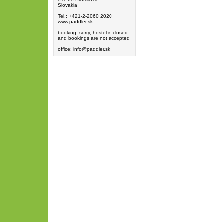
Slovakia
Tel.: +421-2-2060 2020
www.paddler.sk
booking: sorry, hostel is closed
and bookings are not accepted
office: info@paddler.sk