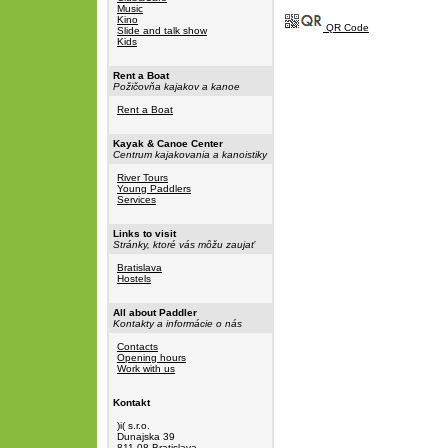
Music
Kino
QR Code
Slide and talk show
Kids
Rent a Boat
Požičovňa kajakov a kanoe
Rent a Boat
Kayak & Canoe Center
Centrum kajakovania a kanoistiky
River Tours
Young Paddlers
Services
Links to visit
Stránky, ktoré vás môžu zaujať
Bratislava
Hostels
All about Paddler
Kontakty a informácie o nás
Contacts
Opening hours
Work with us
Kontakt
)i( s.r.o.
Dunajska 39
811 08 Bratislava