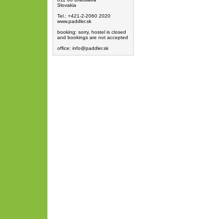
Slovakia
Tel.: +421-2-2060 2020
www.paddler.sk
booking: sorry, hostel is closed
and bookings are not accepted
office: info@paddler.sk