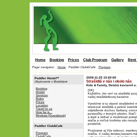
Home
Booking
Prices
Club Program
Gallery
Rent
Page navigator:
.
Home
.
Paddler Club&Cafe .
Program
.
2009-11-25 15:00:00
Paddler Hostel**
Strašidlá v nás i okolo nás
Ubytovanie v Bratislave
Kids & Family, Detská kaviareň a 
Booking
[SK]
Hostel
Každého, kto verí na strašidlá po
Services
našej strašidielkovej kaviarne.
Rules
Prices
Vyrobíme si tu vlasné strašidelné 
Location
tekvicové strašidlá a pekné svietni
Travel to us
odplašenie duchov, šarkany, ovocn
How far is...
postavičky z lesných plodov. Stačí
Reviews [Guestbook]
a lepiť a strihať a modelovať pokia
stačia a nočná hodinka vás nezaž
postieľok.
Paddler Club&Cafe
Pozývame aj Vás tatkovci, mamkovc
Program
rodičia. V našej detskej kaviarni m
Club&Cafe