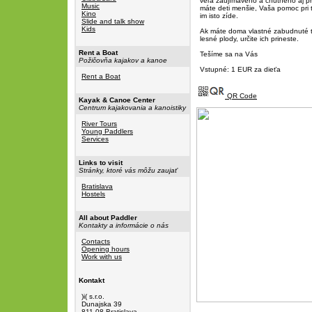
veľa zaujímavého a chutného aj p
Music
máte deti menšie, Vaša pomoc pri 
Kino
im isto zíde.
Slide and talk show
Kids
Ak máte doma vlastné zabudnuté t
lesné plody, určite ich prineste.
Rent a Boat
Tešíme sa na Vás
Požičovňa kajakov a kanoe
Vstupné: 1 EUR za dieťa
Rent a Boat
QR Code
Kayak & Canoe Center
Centrum kajakovania a kanoistiky
River Tours
Young Paddlers
Services
Links to visit
Stránky, ktoré vás môžu zaujať
Bratislava
Hostels
All about Paddler
Kontakty a informácie o nás
Contacts
Opening hours
Work with us
Kontakt
)i( s.r.o.
Dunajska 39
811 08 Bratislava